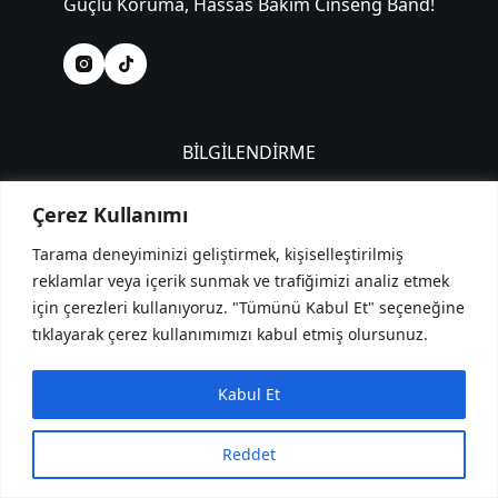
Güçlü Koruma, Hassas Bakım Cinseng Band!
BİLGİLENDİRME
Mesafeli Satış Sözleşmesi
Çerez Kullanımı
KVKK ( Gizlilik Politikası )
Çerez Politikası
Tarama deneyiminizi geliştirmek, kişiselleştirilmiş
Teslimat ve İade Koşulları
reklamlar veya içerik sunmak ve trafiğimizi analiz etmek
Blog
için çerezleri kullanıyoruz. "Tümünü Kabul Et" seçeneğine
İletişim
tıklayarak çerez kullanımımızı kabul etmiş olursunuz.
Kabul Et
İLETİŞİM
0 533 443 58 81
Reddet
Copyright © 2026 - Bu web sitesi
RAG Dijital
Tarafından yapılmıştır